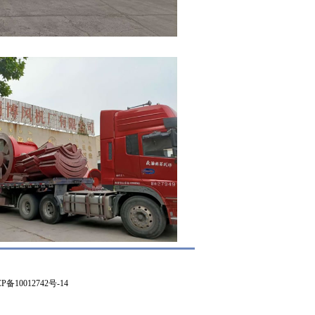
P备10012742号-14