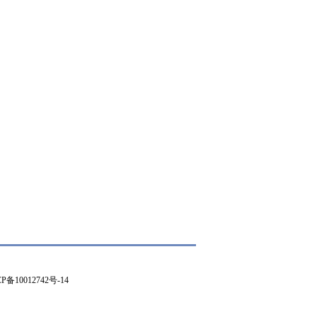
P备10012742号-14