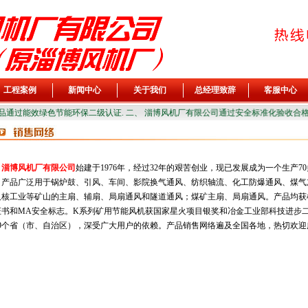
工程案例
新闻中心
关于我们
总经理致辞
客服中心
通过能效绿色节能环保二级认证. 二、 淄博风机厂有限公司通过安全标准化验收合格. 
淄博风机厂有限公司
始建于1976年，经过32年的艰苦创业，现已发展成为一个生产7
。产品广泛用于锅炉鼓、引风、车间、影院换气通风、纺织轴流、化工防爆通风、煤气
及核工业等矿山的主扇、辅扇、局扇通风和隧道通风；煤矿主扇、局扇通风。产品均获
证书和MA安全标志。K系列矿用节能风机获国家星火项目银奖和冶金工业部科技进步
29个省（市、自治区），深受广大用户的依赖。产品销售网络遍及全国各地，热切欢