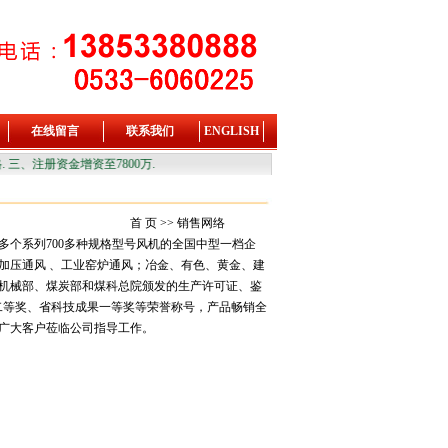
在线留言
联系我们
ENGLISH
三、注册资金增资至7800万.
首 页
>>
销售网络
0多个系列700多种规格型号风机的全国中型一档企
加压通风 、工业窑炉通风；冶金、有色、黄金、建
机械部、煤炭部和煤科总院颁发的生产许可证、鉴
二等奖、省科技成果一等奖等荣誉称号，产品畅销全
迎广大客户莅临公司指导工作。